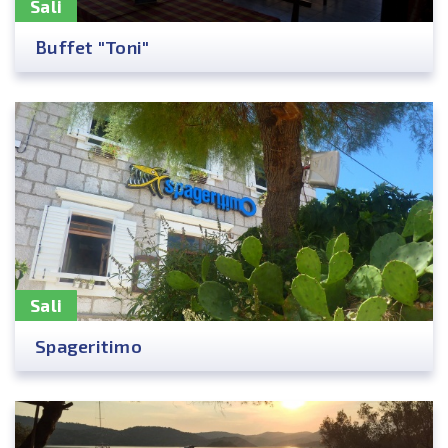
Sali
Buffet "Toni"
Sali
Spageritimo