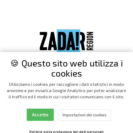
🍪 Questo sito web utilizza i
cookies
Utilizziamo i cookies per raccogliere i dati statistici in modo
anonimo e per inviarli a Google Analytics per poter analizzare
il traffico ed il modo in cui i visitatori comunicano con il sito.
Accetto
Impostazioni dei cookies
Facebook
Instagram
Politica sulla protezione dei dati personali