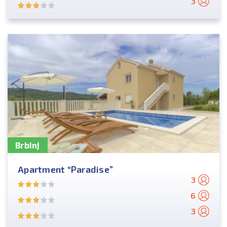
3
Brbinj
Apartment “Paradise”
3
6
3