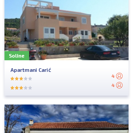
Soline
Apartmani Carić
4
4