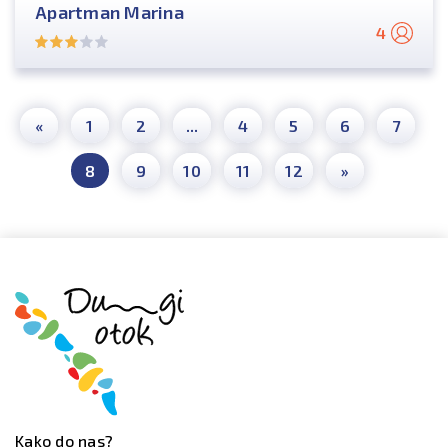
Apartman Marina
4
«
1
2
...
4
5
6
7
8
9
10
11
12
»
Kako do nas?