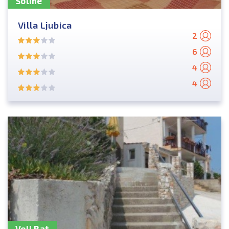
Soline
Villa Ljubica
2
6
4
4
Veli Rat