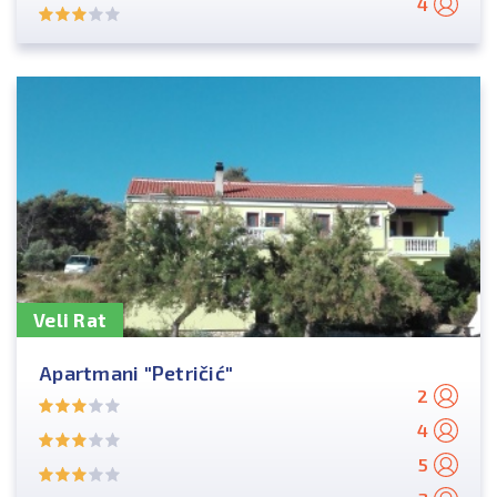
4
Veli Rat
Apartmani "Petričić"
2
4
5