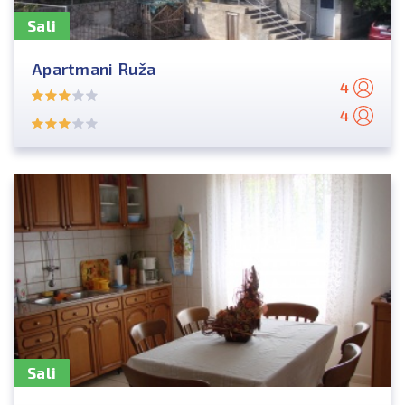
Sali
Apartmani Ruža
4
4
Sali