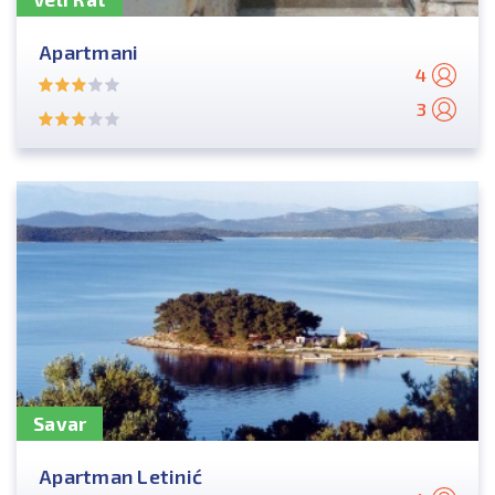
Apartmani
4
3
Savar
Apartman Letinić