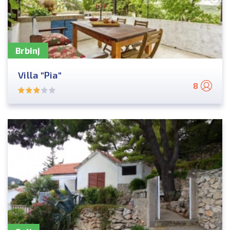
Brbinj
Villa "Pia"
8