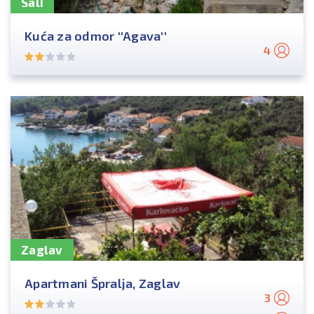
Sali
Kuća za odmor ''Agava''
4
Zaglav
Apartmani Špralja, Zaglav
3