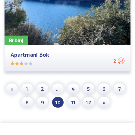
Brbinj
Apartmani Bok
2
«
1
2
...
4
5
6
7
8
9
10
11
12
»