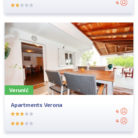
4
Verunić
Apartments Verona
4
4