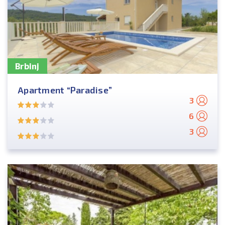
Brbinj
Apartment “Paradise”
3
6
3