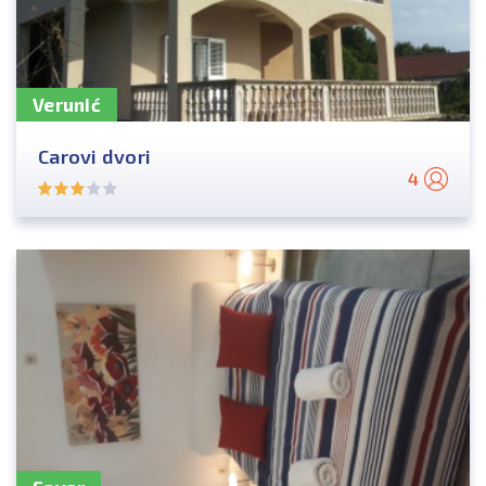
Verunić
Carovi dvori
4