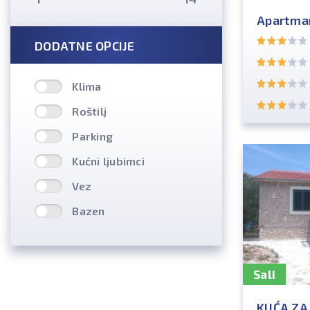
Apartman
DODATNE OPCIJE
Klima
Roštilj
Parking
Kućni ljubimci
Vez
Bazen
Sali
KUĆA Z