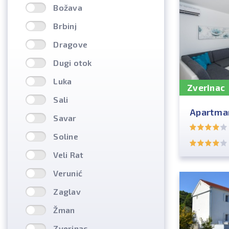
Božava
Brbinj
Dragove
Dugi otok
Luka
Zverinac
Sali
Apartman
Savar
Soline
Veli Rat
Verunić
Zaglav
Žman
Zverinac