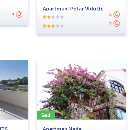
Apartmani Petar Vidučić
3
4
2
Sali
NTS
Apartman Nada