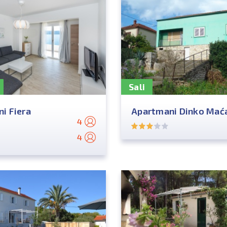
Sali
i Fiera
Apartmani Dinko Mać
4
4