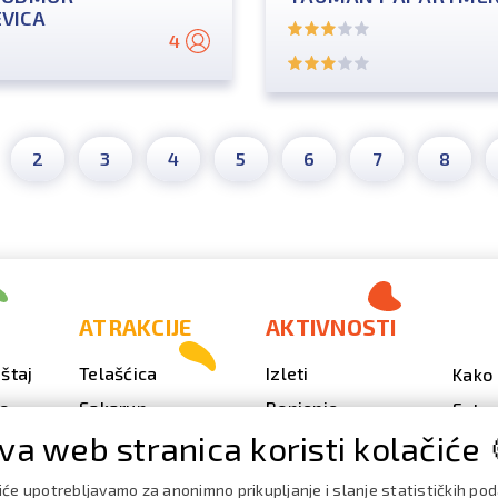
VICA
4
2
3
4
5
6
7
8
ATRAKCIJE
AKTIVNOSTI
štaj
Telašćica
Izleti
Kako 
vo
Sakarun
Ronjenje
Fotog
va web stranica koristi kolačiće 
Svjetionik Veli Rat
Outdoor
Video
Plaže i uvale
Ribarenje
Kale
iće upotrebljavamo za anonimno prikupljanje i slanje statističkih po