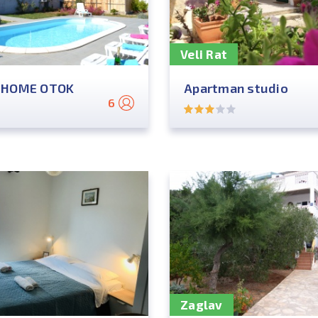
Veli Rat
 HOME OTOK
Apartman studio
6
Zaglav