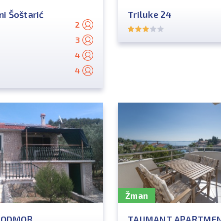
i Šoštarić
Triluke 24
2
3
4
4
Žman
A ODMOR
TAUMANT APARTME