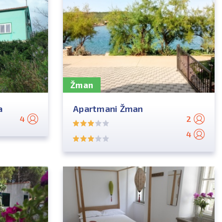
Žman
a
Apartmani Žman
4
2
4