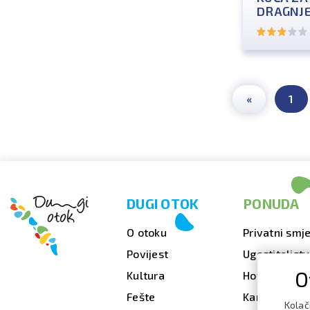
DRAGNJE
«
1
DUGI OTOK
PONUDA
O otoku
Privatni smje
Povijest
Ugostiteljst
O
Kultura
Hoteli
Fešte
Kampovi
Kolač