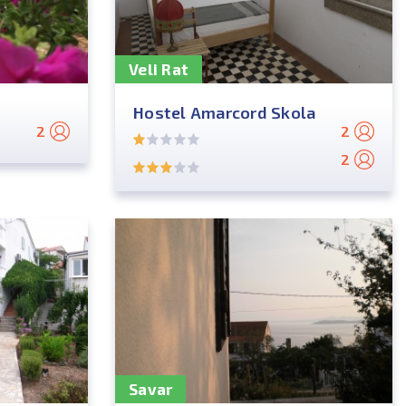
Veli Rat
Hostel Amarcord Skola
2
2
2
Savar