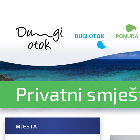
Preskoči na sadržaj
DUGI OTOK
PONUDA
Privatni smješ
MJESTA