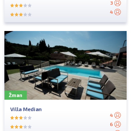
3
4
Žman
Villa Median
4
6