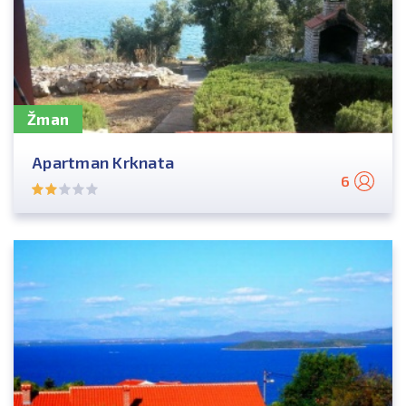
Žman
Apartman Krknata
6