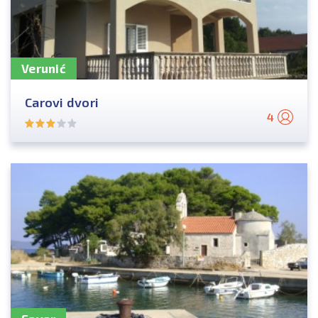
Verunić
Carovi dvori
4