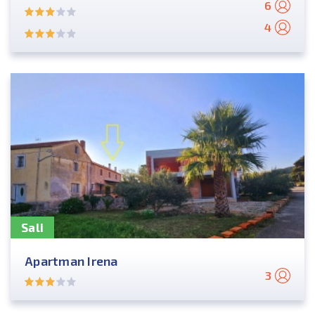
6
4
Sali
Apartman Irena
3