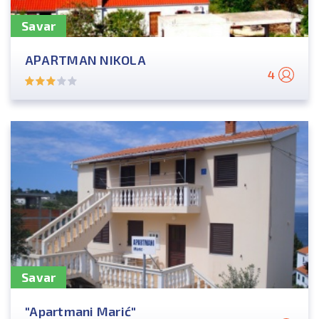
Savar
APARTMAN NIKOLA
4
Savar
"Apartmani Marić"