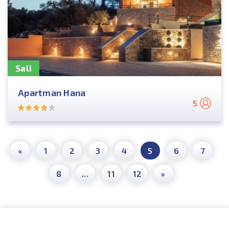
Sali
Apartman Hana
5
«
1
2
3
4
5
6
7
8
...
11
12
»