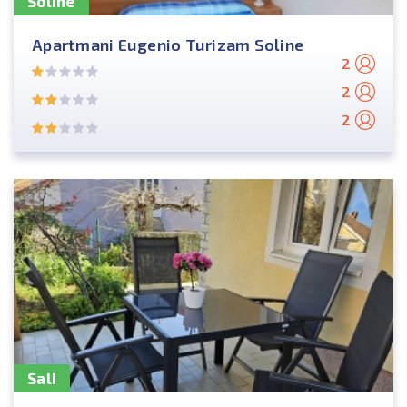
Soline
Apartmani Eugenio Turizam Soline
2
2
2
Sali