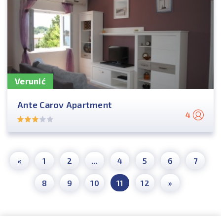
Verunić
Ante Carov Apartment
4
«
1
2
...
4
5
6
7
8
9
10
11
12
»