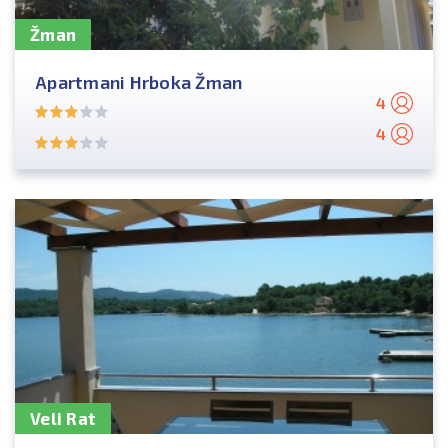
Žman
Apartmani Hrboka Žman
4
4
Veli Rat