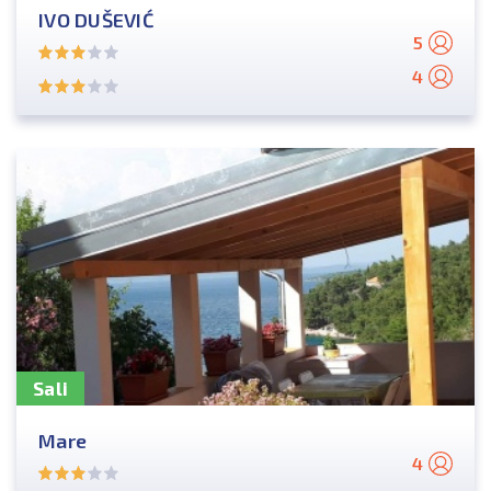
IVO DUŠEVIĆ
5
4
Sali
Mare
4