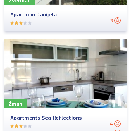
Zverinac
Apartman Danijela
3
Žman
Apartments Sea Reflections
4