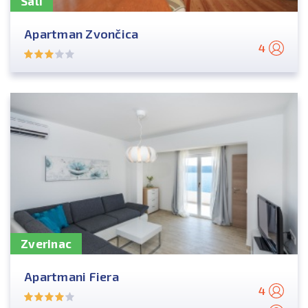
Sali
Apartman Zvončica
4
Zverinac
Apartmani Fiera
4