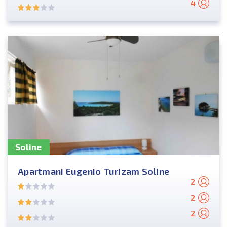
4
Soline
Apartmani Eugenio Turizam Soline
2
2
2