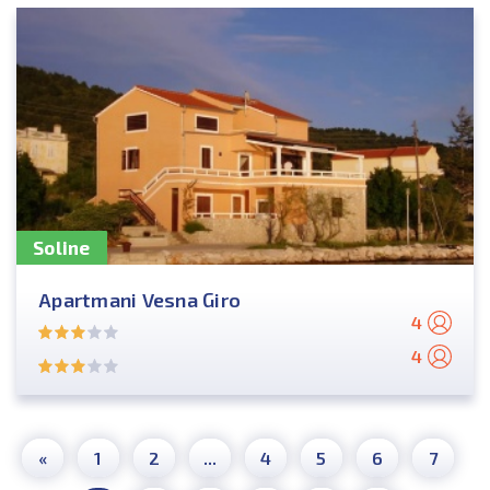
Soline
Apartmani Vesna Giro
4
4
«
1
2
...
4
5
6
7