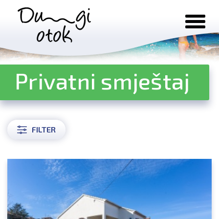
Preskoči na sadržaj
Privatni smještaj
FILTER