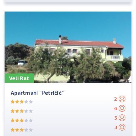
Veli Rat
Apartmani "Petričić"
2
4
5
3