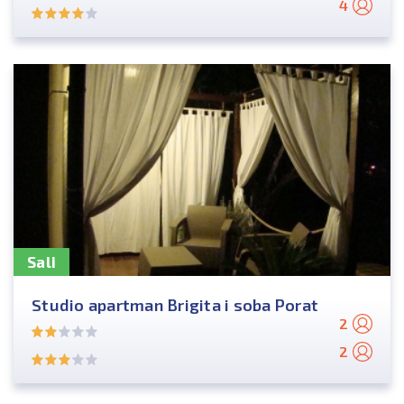
4
Sali
Studio apartman Brigita i soba Porat
2
2