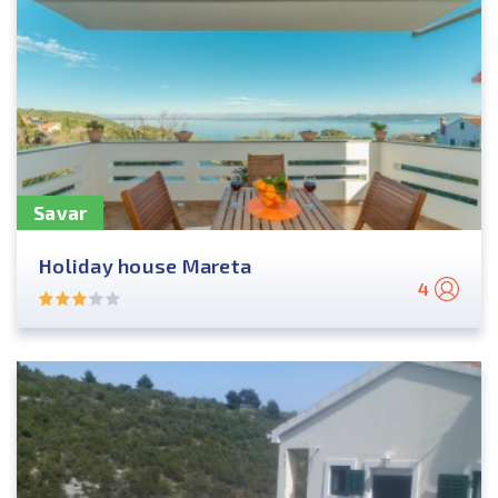
Savar
Holiday house Mareta
4