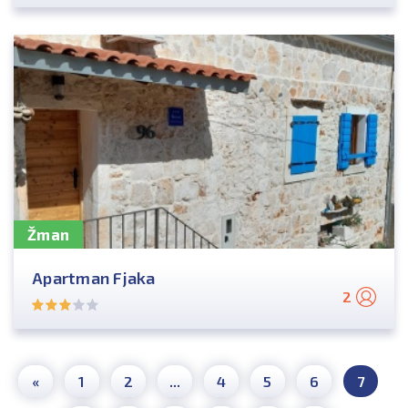
Žman
Apartman Fjaka
2
«
1
2
...
4
5
6
7