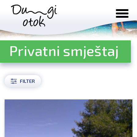
Preskoči na sadržaj
Privatni smještaj
FILTER