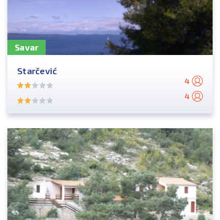
Savar
Starčević
4
4