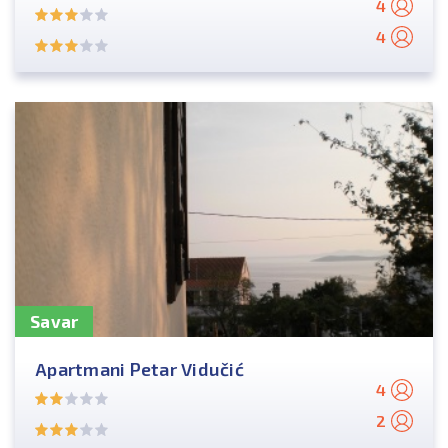
4
4
Savar
Apartmani Petar Vidučić
4
2