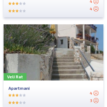
4
4
Veli Rat
Apartmani
4
3