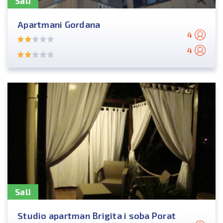
Sali
Apartmani Gordana
4
4
Sali
Studio apartman Brigita i soba Porat