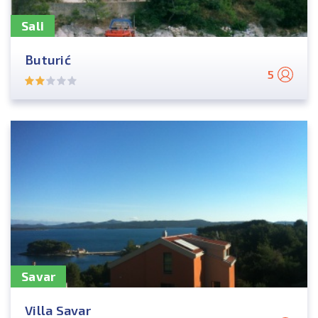
Sali
Buturić
5
Savar
Villa Savar