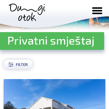
Preskoči na sadržaj
Privatni smještaj
FILTER