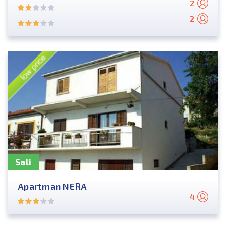
2
2
Sali
Apartman NERA
4