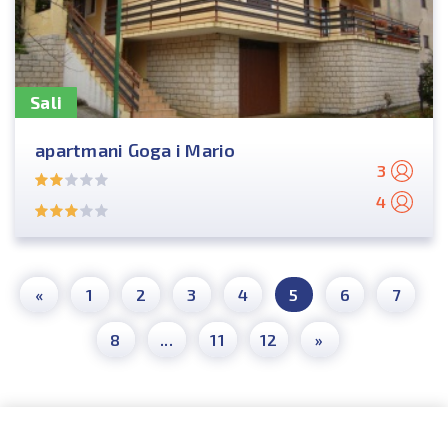
Sali
apartmani Goga i Mario
3
4
«
1
2
3
4
5
6
7
8
...
11
12
»