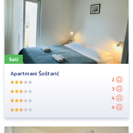
Sali
Apartmani Šoštarić
2
3
4
4