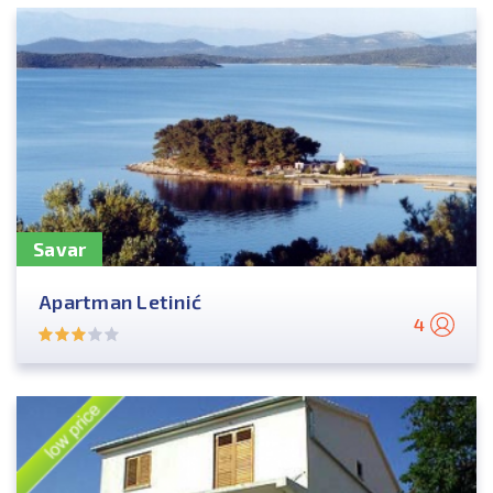
Savar
Apartman Letinić
4