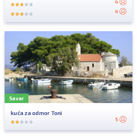
4
4
Savar
kuća za odmor Toni
5