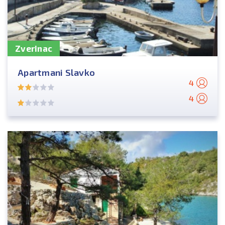
Zverinac
Apartmani Slavko
4
4