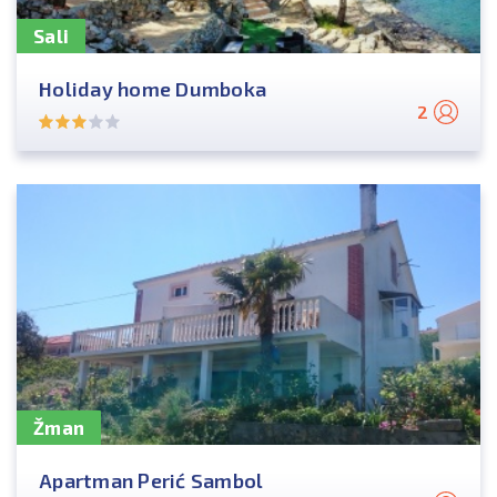
Sali
Holiday home Dumboka
2
Žman
Apartman Perić Sambol