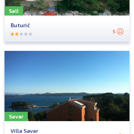
Sali
Buturić
5
Savar
Villa Savar