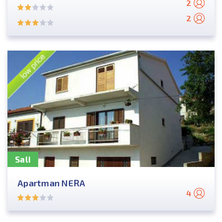
2
2
Sali
Apartman NERA
4