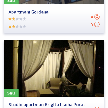
Sali
Apartmani Gordana
4
4
Sali
Studio apartman Brigita i soba Porat