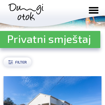
Preskoči na sadržaj
Privatni smještaj
FILTER