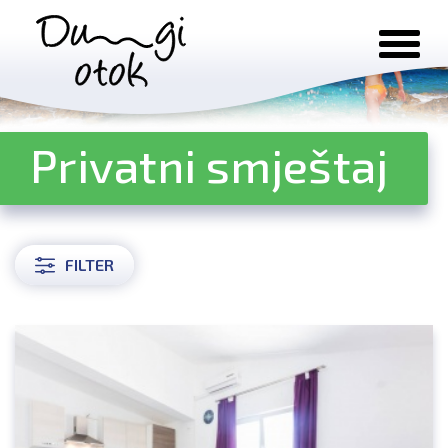
Preskoči na sadržaj
Privatni smještaj
FILTER