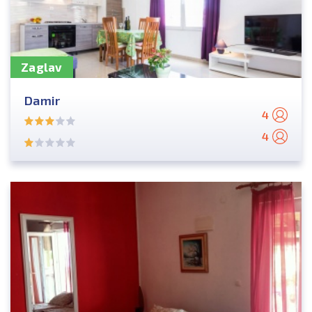
Zaglav
Damir
4
4