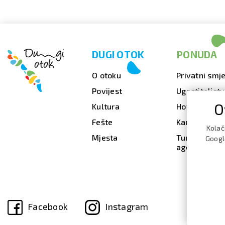
DUGI OTOK
PONUDA
O otoku
Privatni smje
Povijest
Ugostiteljst
O
Kultura
Hoteli
Fešte
Kampovi
Kolač
Mjesta
Turističke
Google
agencije
Facebook
Instagram