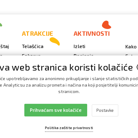
ATRAKCIJE
AKTIVNOSTI
štaj
Telašćica
Izleti
Kako 
vo
Sakarun
Ronjenje
Fotog
va web stranica koristi kolačiće 
Svjetionik Veli Rat
Outdoor
Video
Plaže i uvale
Ribarenje
Kale
iće upotrebljavamo za anonimno prikupljanje i slanje statističkih po
doga
Strašna peć
Nautika
 Analyticsu za analizu prometa i načina na koji posjetitelji komunici
Brošu
stranicom.
Doku
Prihvaćam sve kolačiće
Postavke
Politika zaštite privatnosti