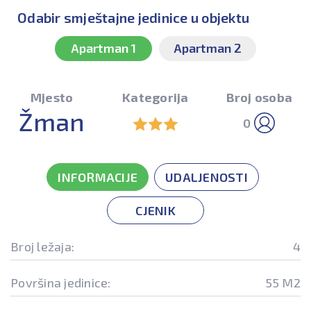
Odabir smještajne jedinice u objektu
Apartman 1
Apartman 2
Mjesto
Kategorija
Broj osoba
Žman
0
INFORMACIJE
UDALJENOSTI
CJENIK
Broj ležaja:
4
Površina jedinice:
55 M2