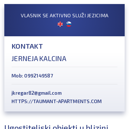
VLASNIK SE AKTIVNO SLUŽI JEZICIMA
KONTAKT
JERNEJA KALCINA
Mob: 0992149587
jkregar82@gmail.com
HTTPS://TAUMANT-APARTMENTS.COM
Ugostiteljski objekti u blizini