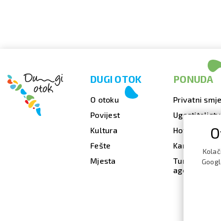
DUGI OTOK
PONUDA
O otoku
Privatni smje
Povijest
Ugostiteljst
O
Kultura
Hoteli
Fešte
Kampovi
Kolač
Mjesta
Turističke
Google
agencije