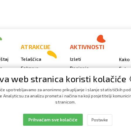
ATRAKCIJE
AKTIVNOSTI
štaj
Telašćica
Izleti
Kako 
vo
Sakarun
Ronjenje
Fotog
va web stranica koristi kolačiće 
Svjetionik Veli Rat
Outdoor
Video
Plaže i uvale
Ribarenje
Kale
iće upotrebljavamo za anonimno prikupljanje i slanje statističkih po
doga
Strašna peć
Nautika
 Analyticsu za analizu prometa i načina na koji posjetitelji komunici
Brošu
stranicom.
Doku
Prihvaćam sve kolačiće
Postavke