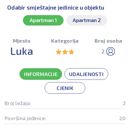
Odabir smještajne jedinice u objektu
Apartman 1
Apartman 2
Mjesto
Kategorija
Broj osoba
Luka
2
INFORMACIJE
UDALJENOSTI
CJENIK
Broj ležaja:
2
Površina jedinice:
20