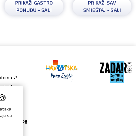
PRIKAŽI GASTRO
PRIKAŽI SAV
PONUDU - SALI
SMJEŠTAJ - SALI
do nas?
alerija
🍪
 galerija
ndar
dataka
đanja
raju sa
re / katalog
menti