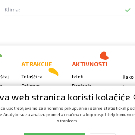
Klima:
ATRAKCIJE
AKTIVNOSTI
štaj
Telašćica
Izleti
Kako 
vo
Sakarun
Ronjenje
Fotog
va web stranica koristi kolačiće 
Svjetionik Veli Rat
Outdoor
Video
Plaže i uvale
Ribarenje
Kale
iće upotrebljavamo za anonimno prikupljanje i slanje statističkih po
doga
Strašna peć
Nautika
 Analyticsu za analizu prometa i načina na koji posjetitelji komunici
Brošu
stranicom.
Doku