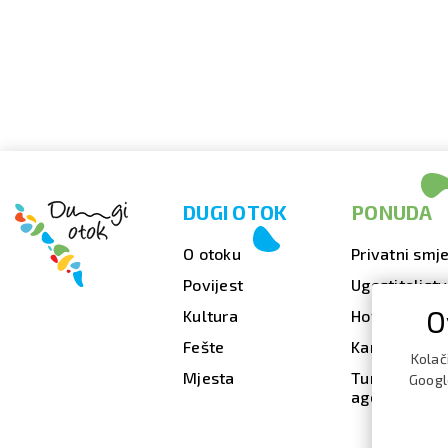
DUGI OTOK
PONUDA
O otoku
Privatni smje
Povijest
Ugostiteljst
O
Kultura
Hoteli
Fešte
Kampovi
Kolač
Mjesta
Turističke
Google
agencije