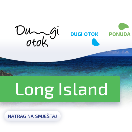
Preskoči na sadržaj
DUGI OTOK
PONUDA
Long Island
NATRAG NA SMJEŠTAJ