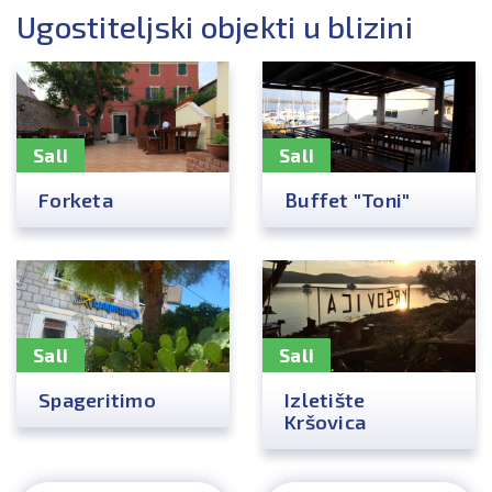
Ugostiteljski objekti u blizini
Sali
Sali
Forketa
Buffet "Toni"
Sali
Sali
Spageritimo
Izletište
Kršovica