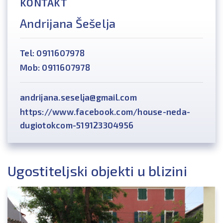
KONTAKT
Andrijana Šešelja
Tel: 0911607978
Mob: 0911607978
andrijana.seselja@gmail.com
https://www.facebook.com/house-neda-
dugiotokcom-519123304956
Ugostiteljski objekti u blizini