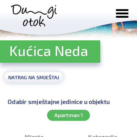
Preskoči na sadržaj
Kućica Neda
NATRAG NA SMJEŠTAJ
Odabir smještajne jedinice u objektu
Apartman 1
Mjesto
Kategorija