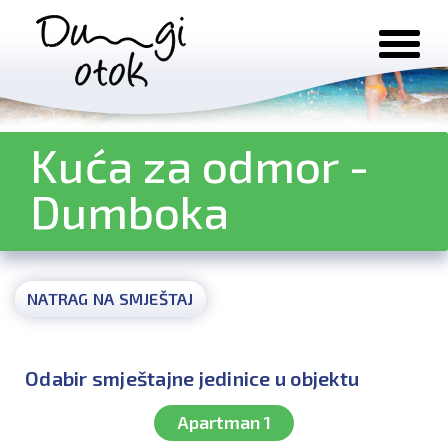
Preskoči na sadržaj
Kuća za odmor -
Dumboka
NATRAG NA SMJEŠTAJ
Odabir smještajne jedinice u objektu
Apartman 1