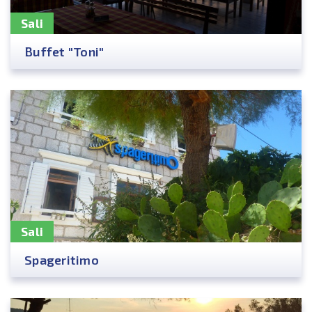
Sali
Buffet "Toni"
Sali
Spageritimo