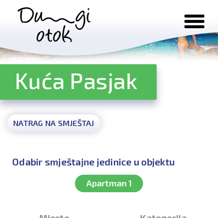
Preskoči na sadržaj
Kuća Pasjak
NATRAG NA SMJEŠTAJ
Odabir smještajne jedinice u objektu
Apartman 1
Mjesto
Kategorija