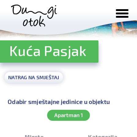
Preskoči na sadržaj
Kuća Pasjak
NATRAG NA SMJEŠTAJ
Odabir smještajne jedinice u objektu
Apartman 1
Mjesto
Kategorija