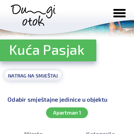
Preskoči na sadržaj
Kuća Pasjak
NATRAG NA SMJEŠTAJ
Odabir smještajne jedinice u objektu
Apartman 1
Mjesto
Kategorija