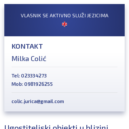
VLASNIK SE AKTIVNO SLUŽI JEZICIMA
KONTAKT
Milka Colić
Tel: 023334273
Mob: 0981926255
colic.jurica@gmail.com
Ugostiteljski objekti u blizini