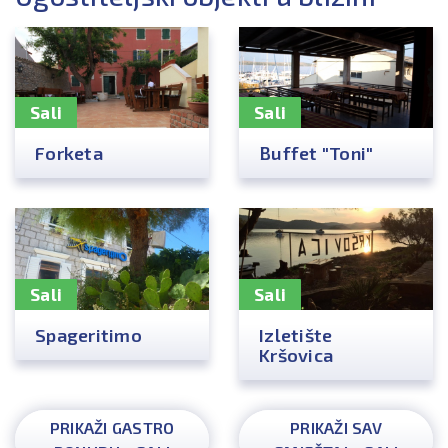
Sali
Sali
Forketa
Buffet "Toni"
Sali
Sali
Spageritimo
Izletište
Kršovica
PRIKAŽI GASTRO
PRIKAŽI SAV