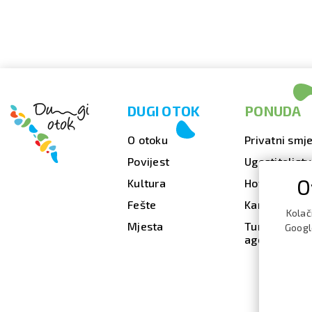
DUGI OTOK
PONUDA
O otoku
Privatni smje
Povijest
Ugostiteljst
O
Kultura
Hoteli
Fešte
Kampovi
Kolač
Mjesta
Turističke
Google
agencije