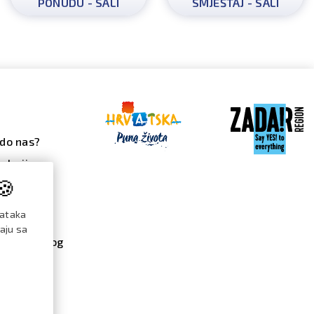
PONUDU - SALI
SMJEŠTAJ - SALI
do nas?
alerija
🍪
 galerija
ndar
dataka
đanja
raju sa
re / katalog
menti