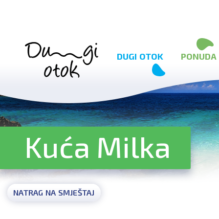
Preskoči na sadržaj
DUGI OTOK
PONUDA
Kuća Milka
NATRAG NA SMJEŠTAJ