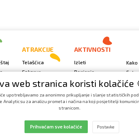
ATRAKCIJE
AKTIVNOSTI
štaj
Telašćica
Izleti
Kako 
vo
Sakarun
Ronjenje
Fotog
va web stranica koristi kolačiće 
Svjetionik Veli Rat
Outdoor
Video
Plaže i uvale
Ribarenje
Kale
iće upotrebljavamo za anonimno prikupljanje i slanje statističkih po
doga
Strašna peć
Nautika
 Analyticsu za analizu prometa i načina na koji posjetitelji komunici
Brošu
stranicom.
Doku
Prihvaćam sve kolačiće
Postavke