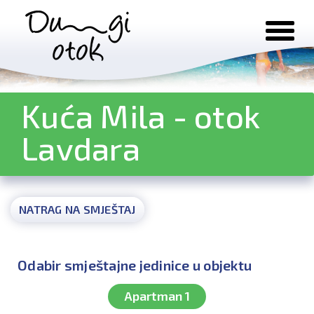
Preskoči na sadržaj
Kuća Mila - otok
Lavdara
NATRAG NA SMJEŠTAJ
Odabir smještajne jedinice u objektu
Apartman 1