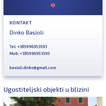
KONTAKT
Dinko Basioli
Tel: +385996953593
Mob: +385996953593
basioli.dinko@gmail.com
Ugostiteljski objekti u blizini