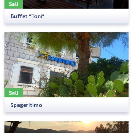
Sali
Buffet "Toni"
Sali
Spageritimo