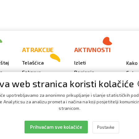
ATRAKCIJE
AKTIVNOSTI
štaj
Telašćica
Izleti
Kako 
vo
Sakarun
Ronjenje
Fotog
va web stranica koristi kolačiće 
Svjetionik Veli Rat
Outdoor
Video
Plaže i uvale
Ribarenje
Kale
iće upotrebljavamo za anonimno prikupljanje i slanje statističkih po
doga
Strašna peć
Nautika
 Analyticsu za analizu prometa i načina na koji posjetitelji komunici
Brošu
stranicom.
Doku
Prihvaćam sve kolačiće
Postavke