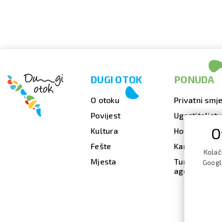
DUGI OTOK
PONUDA
O otoku
Privatni smje
Povijest
Ugostiteljst
O
Kultura
Hoteli
Fešte
Kampovi
Kolač
Mjesta
Turističke
Google
agencije