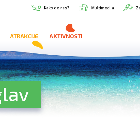
Multimedija
Kako do nas?
Za
ATRAKCIJE
AKTIVNOSTI
glav