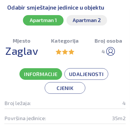
Odabir smještajne jedinice u objektu
Apartman 1
Apartman 2
Mjesto
Kategorija
Broj osoba
Zaglav
4
INFORMACIJE
UDALJENOSTI
CJENIK
Broj ležaja:
4
Površina jedinice:
35m2