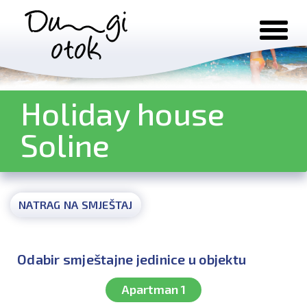
Preskoči na sadržaj
Holiday house
Soline
NATRAG NA SMJEŠTAJ
Odabir smještajne jedinice u objektu
Apartman 1