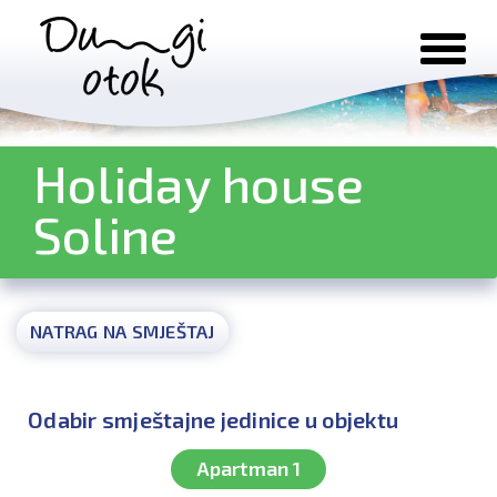
Preskoči na sadržaj
Holiday house
Soline
NATRAG NA SMJEŠTAJ
Odabir smještajne jedinice u objektu
Apartman 1