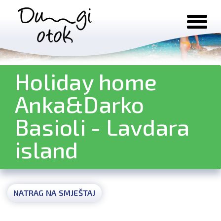
Preskoči na sadržaj
Holiday home
Anka&Darko
Basioli - Lavdara
island
NATRAG NA SMJEŠTAJ