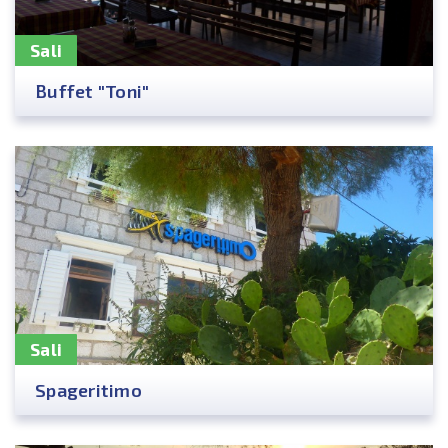
Sali
Buffet "Toni"
Sali
Spageritimo