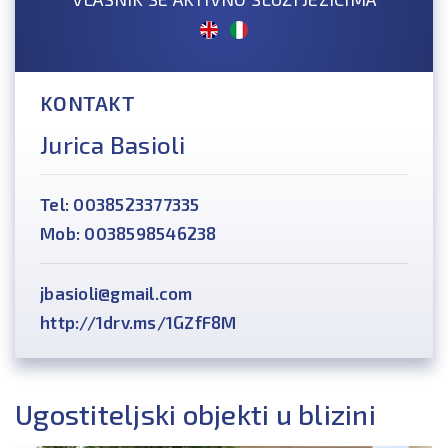
KONTAKT
Jurica Basioli
Tel: 0038523377335
Mob: 0038598546238
jbasioli@gmail.com
http://1drv.ms/1GZfF8M
Ugostiteljski objekti u blizini