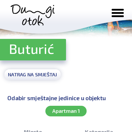
Preskoči na sadržaj
Buturić
NATRAG NA SMJEŠTAJ
Odabir smještajne jedinice u objektu
Apartman 1
Mjesto
Kategorija