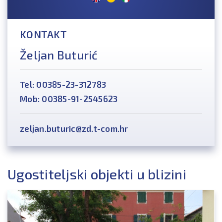
KONTAKT
Željan Buturić
Tel: 00385-23-312783
Mob: 00385-91-2545623
zeljan.buturic@zd.t-com.hr
Ugostiteljski objekti u blizini