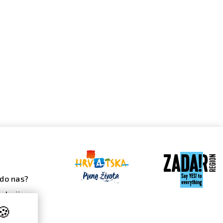
do nas?
alerija
🍪
 galerija