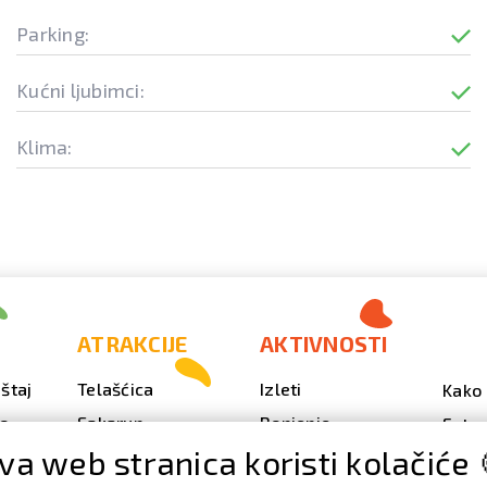
Parking:
Kućni ljubimci:
Klima:
ATRAKCIJE
AKTIVNOSTI
štaj
Telašćica
Izleti
Kako 
vo
Sakarun
Ronjenje
Fotog
va web stranica koristi kolačiće 
Svjetionik Veli Rat
Outdoor
Video