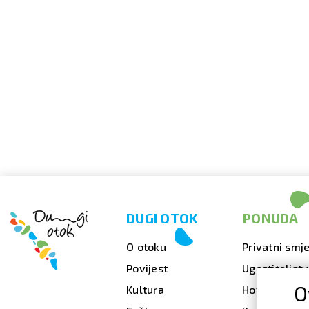
DUGI OTOK
PONUDA
O otoku
Privatni smje
Povijest
Ugostiteljst
O
Kultura
Hoteli