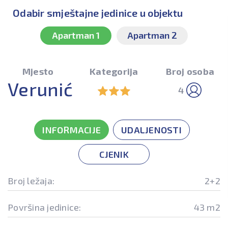
Odabir smještajne jedinice u objektu
Apartman 1
Apartman 2
Mjesto
Kategorija
Broj osoba
Verunić
4
INFORMACIJE
UDALJENOSTI
CJENIK
Broj ležaja:
2+2
Površina jedinice:
43 m2