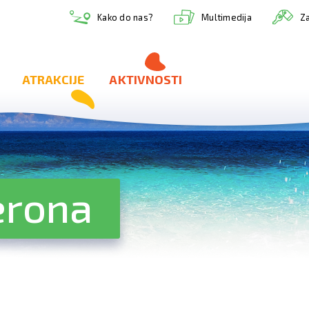
Multimedija
Kako do nas?
Za
ATRAKCIJE
AKTIVNOSTI
erona