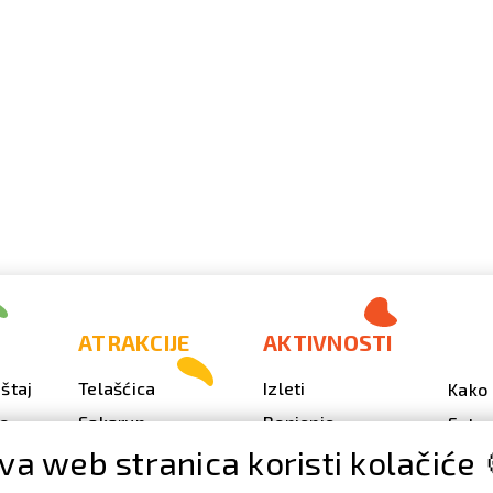
ATRAKCIJE
AKTIVNOSTI
štaj
Telašćica
Izleti
Kako 
vo
Sakarun
Ronjenje
Fotog
va web stranica koristi kolačiće 
Svjetionik Veli Rat
Outdoor
Video
Plaže i uvale
Ribarenje
Kale