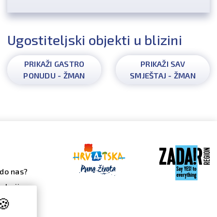
Ugostiteljski objekti u blizini
PRIKAŽI GASTRO
PRIKAŽI SAV
PONUDU - ŽMAN
SMJEŠTAJ - ŽMAN
do nas?
alerija
🍪
 galerija
ndar