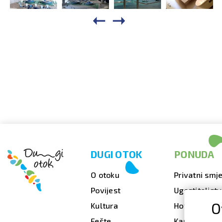
DUGI OTOK
PONUDA
O otoku
Privatni smje
Povijest
Ugostiteljst
O
Kultura
Hoteli
Fešte
Kampovi