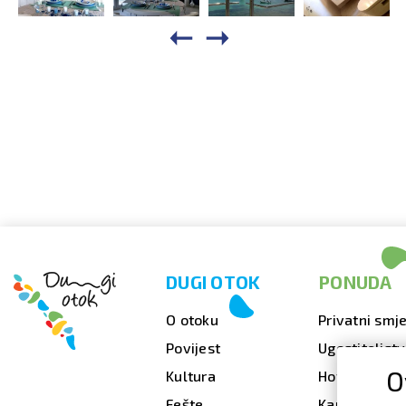
DUGI OTOK
PONUDA
O otoku
Privatni smje
Povijest
Ugostiteljst
O
Kultura
Hoteli
Fešte
Kampovi