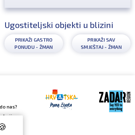
Ugostiteljski objekti u blizini
PRIKAŽI GASTRO
PRIKAŽI SAV
PONUDU - ŽMAN
SMJEŠTAJ - ŽMAN
do nas?
alerija
🍪
 galerija
ndar