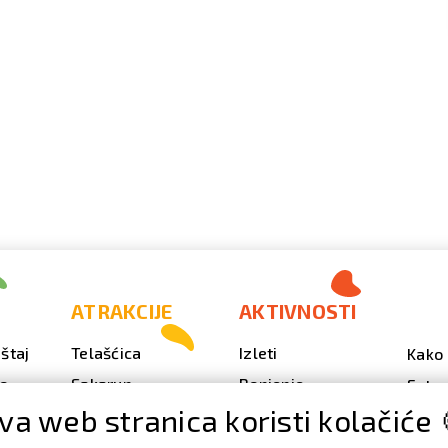
ATRAKCIJE
AKTIVNOSTI
štaj
Telašćica
Izleti
Kako 
vo
Sakarun
Ronjenje
Fotog
va web stranica koristi kolačiće 
Svjetionik Veli Rat
Outdoor
Video
Plaže i uvale
Ribarenje
Kale