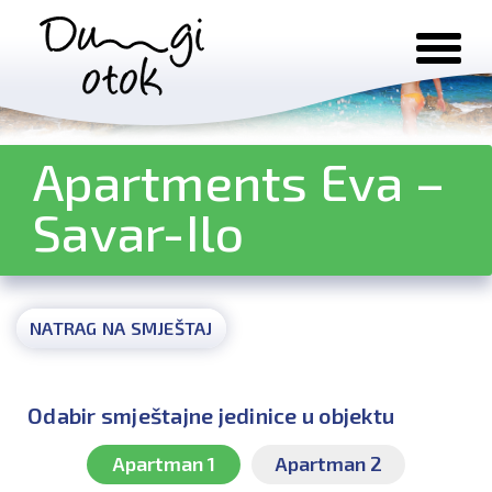
Preskoči na sadržaj
Apartments Eva –
Savar-Ilo
NATRAG NA SMJEŠTAJ
Odabir smještajne jedinice u objektu
Apartman 1
Apartman 2