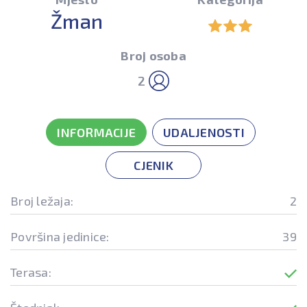
Žman
Broj osoba
2
INFORMACIJE
UDALJENOSTI
CJENIK
Broj ležaja:
2
Površina jedinice:
39
Terasa: