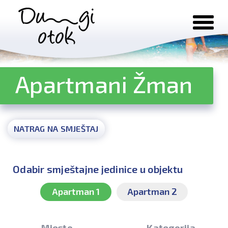
Preskoči na sadržaj
Apartmani Žman
NATRAG NA SMJEŠTAJ
Odabir smještajne jedinice u objektu
Apartman 1
Apartman 2
Mjesto
Kategorija