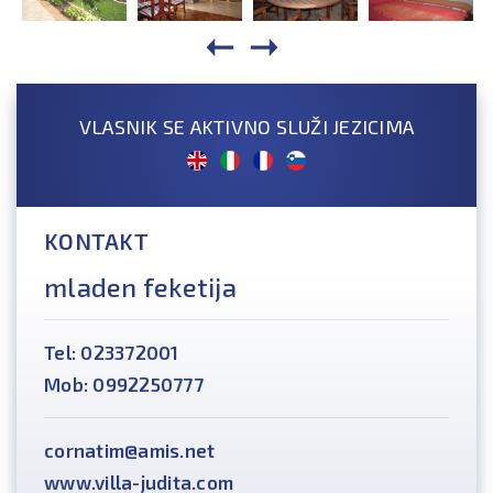
VLASNIK SE AKTIVNO SLUŽI JEZICIMA
KONTAKT
mladen feketija
Tel: 023372001
Mob: 0992250777
cornatim@amis.net
www.villa-judita.com