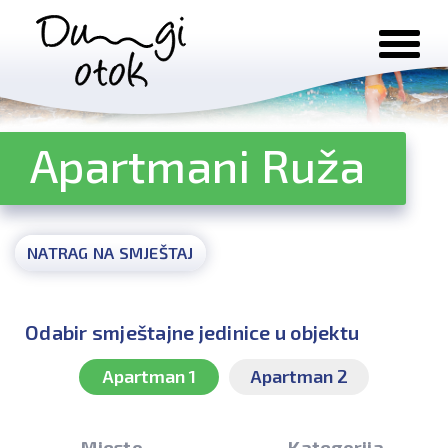
Preskoči na sadržaj
Apartmani Ruža
NATRAG NA SMJEŠTAJ
Odabir smještajne jedinice u objektu
Apartman 1
Apartman 2
Mjesto
Kategorija