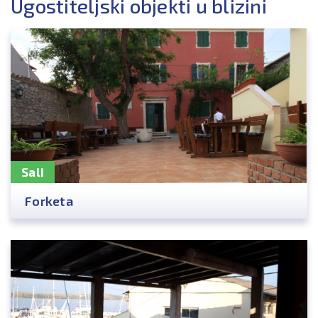
Ugostiteljski objekti u blizini
Sali
Forketa