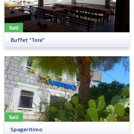
Sali
Buffet "Toni"
Sali
Spageritimo