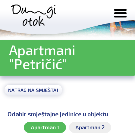
Preskoči na sadržaj
Apartmani
"Petričić"
NATRAG NA SMJEŠTAJ
Odabir smještajne jedinice u objektu
Apartman 1
Apartman 2