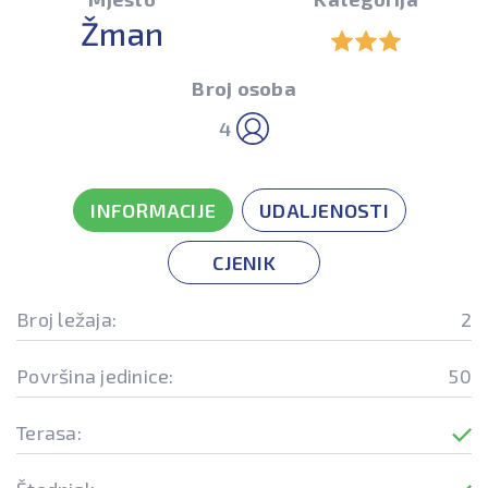
Žman
Broj osoba
4
INFORMACIJE
UDALJENOSTI
CJENIK
Broj ležaja:
2
Površina jedinice:
50
Terasa: