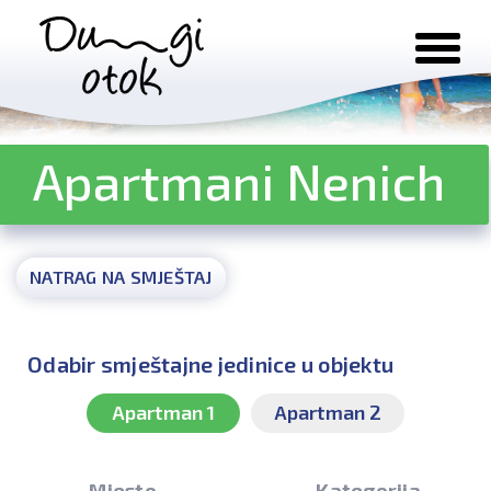
Preskoči na sadržaj
Apartmani Nenich
NATRAG NA SMJEŠTAJ
Odabir smještajne jedinice u objektu
Apartman 1
Apartman 2
Mjesto
Kategorija