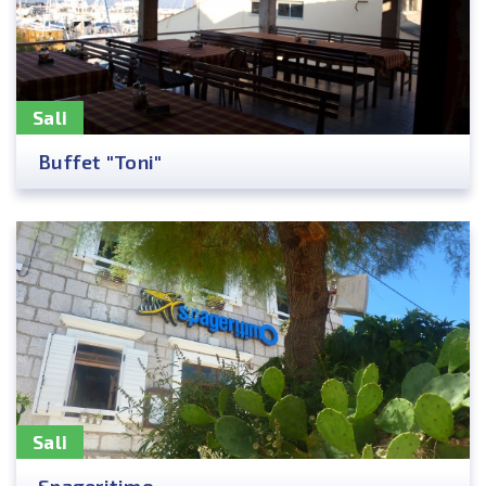
Sali
Buffet "Toni"
Sali
Spageritimo