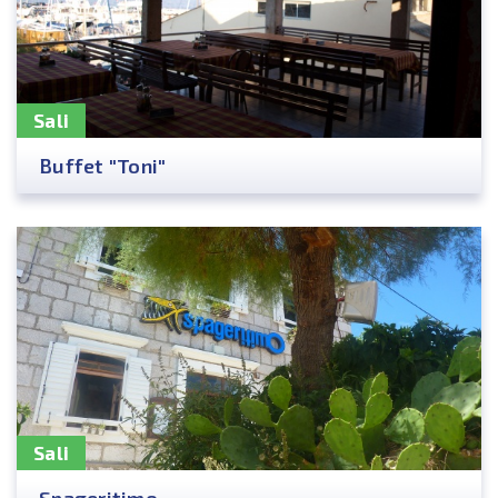
Sali
Buffet "Toni"
Sali
Spageritimo