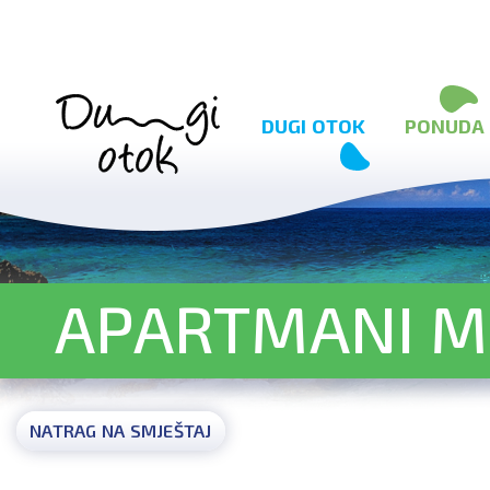
Preskoči na sadržaj
DUGI OTOK
PONUDA
APARTMANI M
NATRAG NA SMJEŠTAJ