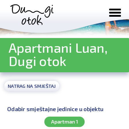
Preskoči na sadržaj
Apartmani Luan,
Dugi otok
NATRAG NA SMJEŠTAJ
Odabir smještajne jedinice u objektu
Apartman 1