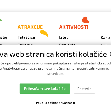
ATRAKCIJE
AKTIVNOSTI
štaj
Telašćica
Izleti
Kako 
vo
Sakarun
Ronjenje
Fotog
va web stranica koristi kolačiće 
Svjetionik Veli Rat
Outdoor
Video
Plaže i uvale
Ribarenje
Kale
iće upotrebljavamo za anonimno prikupljanje i slanje statističkih po
doga
Strašna peć
Nautika
 Analyticsu za analizu prometa i načina na koji posjetitelji komunici
Brošu
stranicom.
Doku
Prihvaćam sve kolačiće
Postavke
Politika zaštite privatnosti