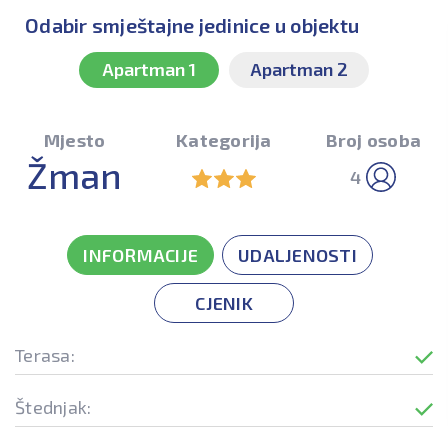
Odabir smještajne jedinice u objektu
Apartman 1
Apartman 2
Mjesto
Kategorija
Broj osoba
Žman
4
INFORMACIJE
UDALJENOSTI
CJENIK
Terasa:
Štednjak: