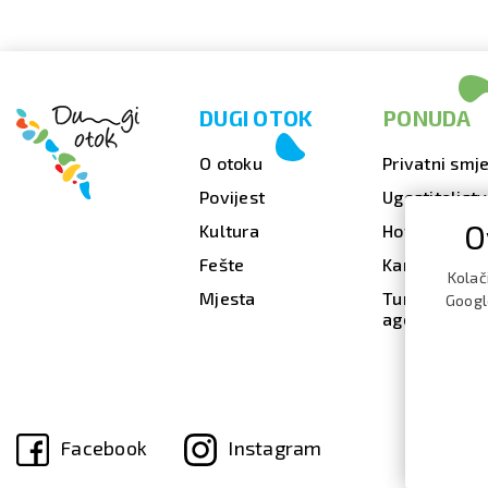
DUGI OTOK
PONUDA
O otoku
Privatni smje
Povijest
Ugostiteljst
O
Kultura
Hoteli
Fešte
Kampovi
Kolač
Mjesta
Turističke
Google
agencije
Facebook
Instagram