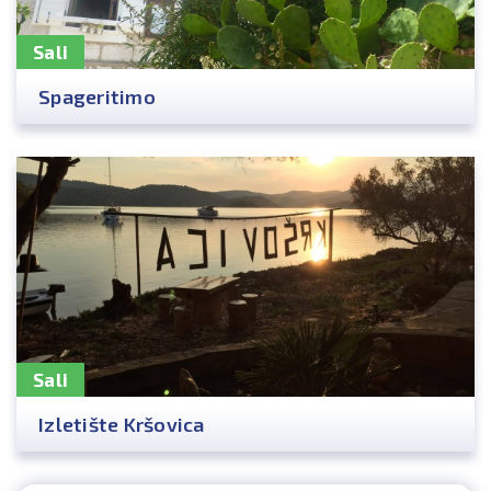
Sali
Spageritimo
Sali
Izletište Kršovica