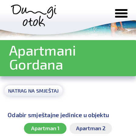
Preskoči na sadržaj
Apartmani
Gordana
NATRAG NA SMJEŠTAJ
Odabir smještajne jedinice u objektu
Apartman 1
Apartman 2