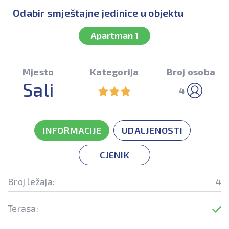
Odabir smještajne jedinice u objektu
Apartman 1
Mjesto
Kategorija
Broj osoba
Sali
4
INFORMACIJE
UDALJENOSTI
CJENIK
Broj ležaja:
4
Terasa: