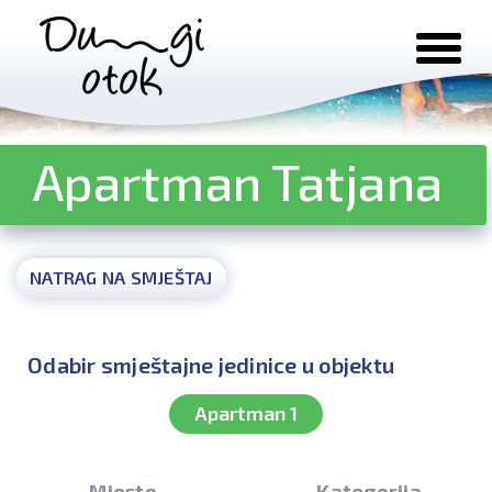
Preskoči na sadržaj
Apartman Tatjana
NATRAG NA SMJEŠTAJ
Odabir smještajne jedinice u objektu
Apartman 1
Mjesto
Kategorija