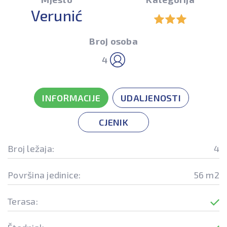
Verunić
Broj osoba
4
INFORMACIJE
UDALJENOSTI
CJENIK
Broj ležaja:
4
Površina jedinice:
56 m2
Terasa: