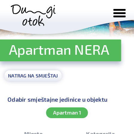
Preskoči na sadržaj
Apartman NERA
NATRAG NA SMJEŠTAJ
Odabir smještajne jedinice u objektu
Apartman 1
Mjesto
Kategorija