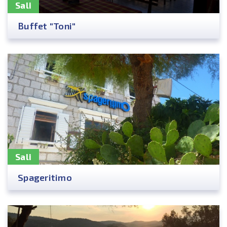
Sali
Buffet "Toni"
Sali
Spageritimo