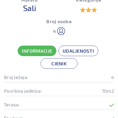
Sali
Broj osoba
4
INFORMACIJE
UDALJENOSTI
CJENIK
Broj ležaja:
4
Površina jedinice:
70m2
Terasa: