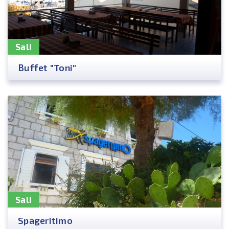
Sali
Buffet "Toni"
Sali
Spageritimo