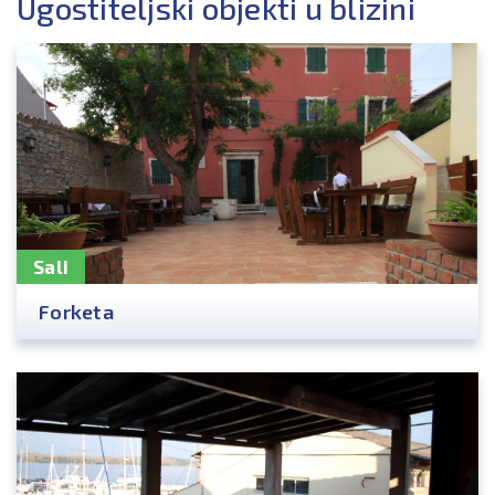
Ugostiteljski objekti u blizini
Sali
Forketa