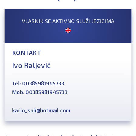
VLASNIK SE AKTIVNO SLUŽI JEZICIMA
KONTAKT
Ivo Raljević
Tel: 00385981945733
Mob: 00385981945733
karlo_sali@hotmail.com