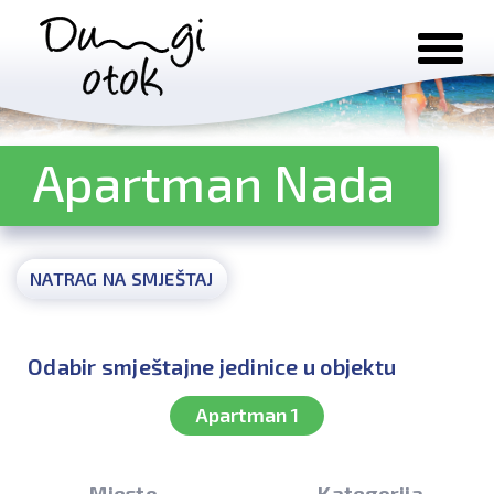
Preskoči na sadržaj
Apartman Nada
NATRAG NA SMJEŠTAJ
Odabir smještajne jedinice u objektu
Apartman 1
Mjesto
Kategorija