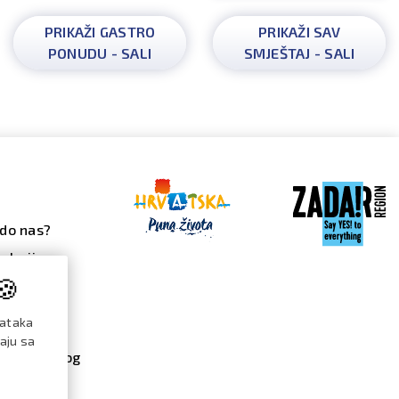
PRIKAŽI GASTRO
PRIKAŽI SAV
PONUDU - SALI
SMJEŠTAJ - SALI
do nas?
alerija
🍪
 galerija
ndar
dataka
đanja
raju sa
re / katalog
menti