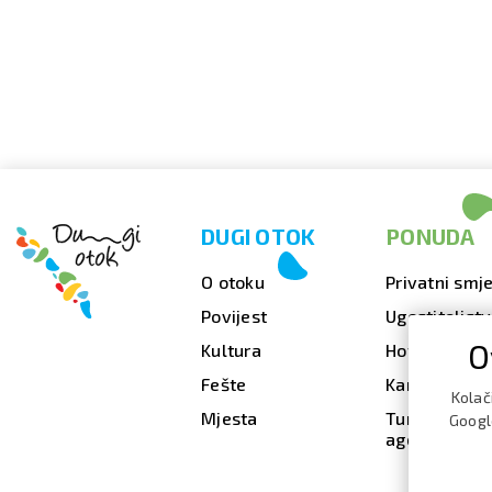
DUGI OTOK
PONUDA
O otoku
Privatni smje
Povijest
Ugostiteljst
O
Kultura
Hoteli
Fešte
Kampovi
Kolač
Mjesta
Turističke
Google
agencije