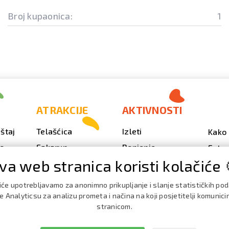
Broj kupaonica:
1
ATRAKCIJE
AKTIVNOSTI
štaj
Telašćica
Izleti
Kako 
vo
Sakarun
Ronjenje
Fotog
va web stranica koristi kolačiće 
Svjetionik Veli Rat
Outdoor
Video
Plaže i uvale
Ribarenje
Kale
iće upotrebljavamo za anonimno prikupljanje i slanje statističkih po
doga
Strašna peć
Nautika
 Analyticsu za analizu prometa i načina na koji posjetitelji komunici
Brošu
stranicom.
Doku