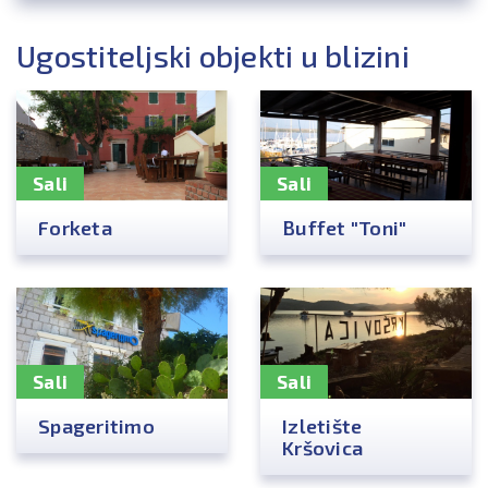
Ugostiteljski objekti u blizini
Sali
Sali
Forketa
Buffet "Toni"
Sali
Sali
Spageritimo
Izletište
Kršovica