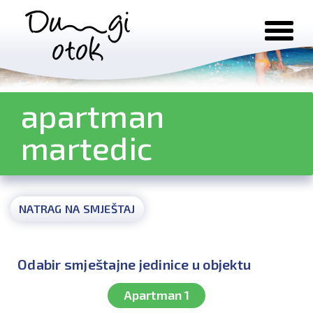
Preskoči na sadržaj
apartman
martedic
NATRAG NA SMJEŠTAJ
Odabir smještajne jedinice u objektu
Apartman 1